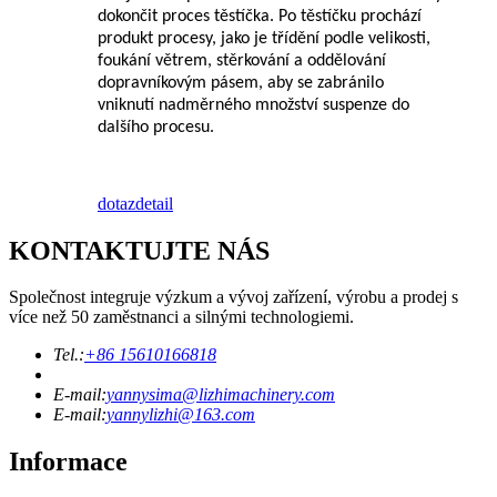
dokončit proces těstíčka. Po těstíčku prochází
produkt procesy, jako je třídění podle velikosti,
foukání větrem, stěrkování a oddělování
dopravníkovým pásem, aby se zabránilo
vniknutí nadměrného množství suspenze do
dalšího procesu.
dotaz
detail
KONTAKTUJTE NÁS
Společnost integruje výzkum a vývoj zařízení, výrobu a prodej s
více než 50 zaměstnanci a silnými technologiemi.
Tel.:
+86 15610166818
E-mail:
yannysima@lizhimachinery.com
E-mail:
yannylizhi@163.com
Informace