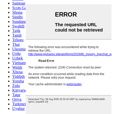
Samoan
Scots Gaelic
Shona
Sindhi
Sundanese
Swahili
Tajik
Tamil
Telugu
Thai
Ukrainian
Urdu
Uzbek
Vietnamese
Welsh
Xhosa
Yiddish
Yoruba
Zulu
Kinyarwanda
Tatar
Oriya
Turkmen
Uyghur