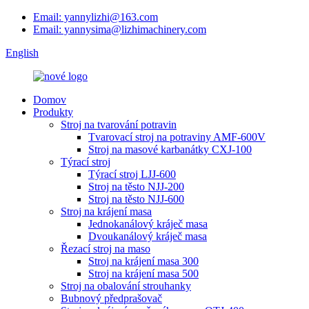
Email: yannylizhi@163.com
Email: yannysima@lizhimachinery.com
English
Domov
Produkty
Stroj na tvarování potravin
Tvarovací stroj na potraviny AMF-600V
Stroj na masové karbanátky CXJ-100
Týrací stroj
Týrací stroj LJJ-600
Stroj na těsto NJJ-200
Stroj na těsto NJJ-600
Stroj na krájení masa
Jednokanálový kráječ masa
Dvoukanálový kráječ masa
Řezací stroj na maso
Stroj na krájení masa 300
Stroj na krájení masa 500
Stroj na obalování strouhanky
Bubnový předprašovač