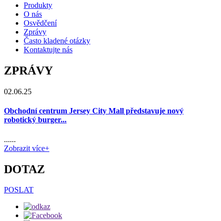
Produkty
O nás
Osvědčení
Zprávy
Často kladené otázky
Kontaktujte nás
ZPRÁVY
02.06.25
Obchodní centrum Jersey City Mall představuje nový
robotický burger...
......
Zobrazit více+
DOTAZ
POSLAT