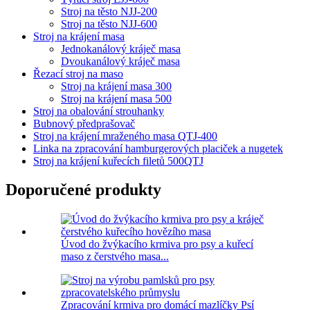
Stroj na těsto NJJ-200
Stroj na těsto NJJ-600
Stroj na krájení masa
Jednokanálový kráječ masa
Dvoukanálový kráječ masa
Řezací stroj na maso
Stroj na krájení masa 300
Stroj na krájení masa 500
Stroj na obalování strouhanky
Bubnový předprašovač
Stroj na krájení mraženého masa QTJ-400
Linka na zpracování hamburgerových placiček a nugetek
Stroj na krájení kuřecích filetů 500QTJ
Doporučené produkty
Úvod do žvýkacího krmiva pro psy a kuřecí
maso z čerstvého masa...
Zpracování krmiva pro domácí mazlíčky Psí