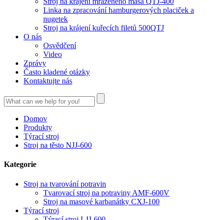
Stroj na krájení mraženého masa QTJ-400
Linka na zpracování hamburgerových placiček a
nugetek
Stroj na krájení kuřecích filetů 500QTJ
O nás
Osvědčení
Video
Zprávy
Často kladené otázky
Kontaktujte nás
Domov
Produkty
Týrací stroj
Stroj na těsto NJJ-600
Kategorie
Stroj na tvarování potravin
Tvarovací stroj na potraviny AMF-600V
Stroj na masové karbanátky CXJ-100
Týrací stroj
Týrací stroj LJJ-600