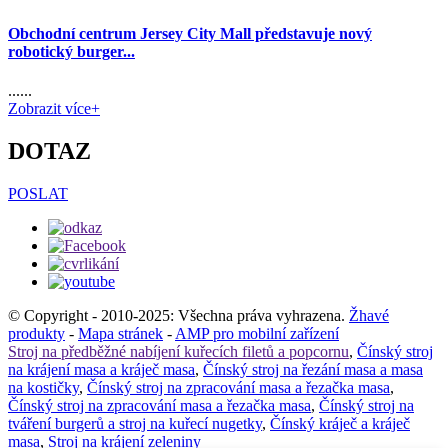
Obchodní centrum Jersey City Mall představuje nový
robotický burger...
......
Zobrazit více+
DOTAZ
POSLAT
© Copyright - 2010-2025: Všechna práva vyhrazena.
Žhavé
produkty
-
Mapa stránek
-
AMP pro mobilní zařízení
Stroj na předběžné nabíjení kuřecích filetů a popcornu
,
Čínský stroj
na krájení masa a kráječ masa
,
Čínský stroj na řezání masa a masa
na kostičky
,
Čínský stroj na zpracování masa a řezačka masa
,
Čínský stroj na zpracování masa a řezačka masa
,
Čínský stroj na
tváření burgerů a stroj na kuřecí nugetky
,
Čínský kráječ a kráječ
masa
,
Stroj na krájení zeleniny