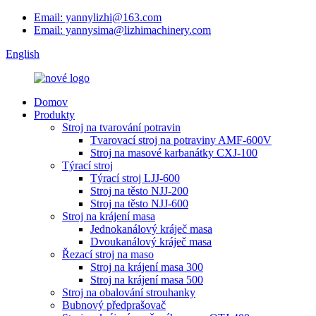
Email: yannylizhi@163.com
Email: yannysima@lizhimachinery.com
English
Domov
Produkty
Stroj na tvarování potravin
Tvarovací stroj na potraviny AMF-600V
Stroj na masové karbanátky CXJ-100
Týrací stroj
Týrací stroj LJJ-600
Stroj na těsto NJJ-200
Stroj na těsto NJJ-600
Stroj na krájení masa
Jednokanálový kráječ masa
Dvoukanálový kráječ masa
Řezací stroj na maso
Stroj na krájení masa 300
Stroj na krájení masa 500
Stroj na obalování strouhanky
Bubnový předprašovač