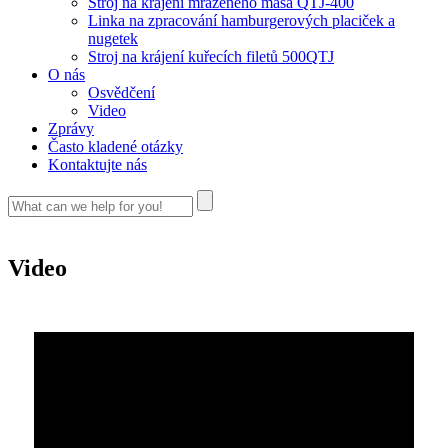
Stroj na krájení mraženého masa QTJ-400
Linka na zpracování hamburgerových placiček a
nugetek
Stroj na krájení kuřecích filetů 500QTJ
O nás
Osvědčení
Video
Zprávy
Často kladené otázky
Kontaktujte nás
Video