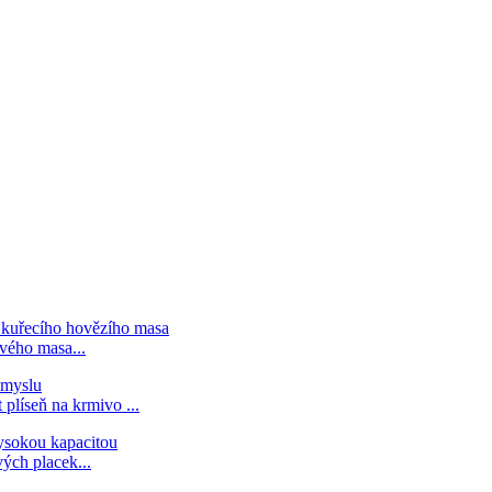
vého masa...
plíseň na krmivo ...
ých placek...