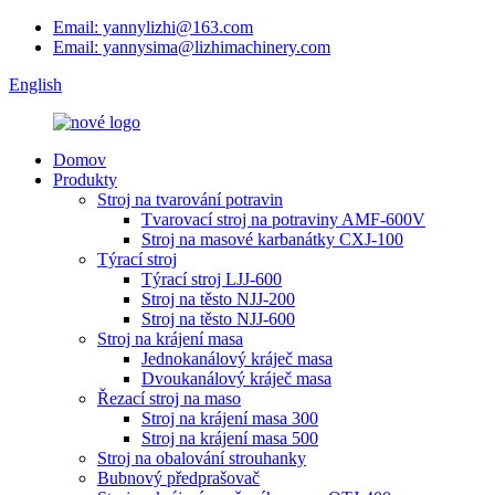
Email: yannylizhi@163.com
Email: yannysima@lizhimachinery.com
English
Domov
Produkty
Stroj na tvarování potravin
Tvarovací stroj na potraviny AMF-600V
Stroj na masové karbanátky CXJ-100
Týrací stroj
Týrací stroj LJJ-600
Stroj na těsto NJJ-200
Stroj na těsto NJJ-600
Stroj na krájení masa
Jednokanálový kráječ masa
Dvoukanálový kráječ masa
Řezací stroj na maso
Stroj na krájení masa 300
Stroj na krájení masa 500
Stroj na obalování strouhanky
Bubnový předprašovač