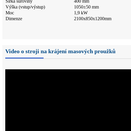
Šířka suroviny
400 mm
Výška (vstup/výstup)
1050±50 mm
Moc
1,9 kW
Dimenze
2100x850x1200mm
Video o stroji na krájení masových proužků