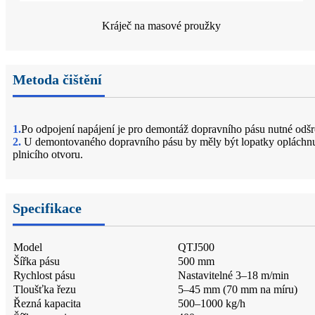
Kráječ na masové proužky
Metoda čištění
1.
Po odpojení napájení je pro demontáž dopravního pásu nutné odšr
2.
U demontovaného dopravního pásu by měly být lopatky opláchnut
plnicího otvoru.
Specifikace
Model
QTJ500
Šířka pásu
500 mm
Rychlost pásu
Nastavitelné 3–18 m/min
Tloušťka řezu
5–45 mm (70 mm na míru)
Řezná kapacita
500–1000 kg/h