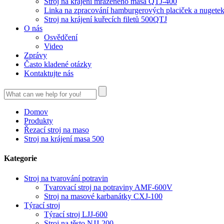
Stroj na krájení mraženého masa QTJ-400
Linka na zpracování hamburgerových placiček a nugete
Stroj na krájení kuřecích filetů 500QTJ
O nás
Osvědčení
Video
Zprávy
Často kladené otázky
Kontaktujte nás
Domov
Produkty
Řezací stroj na maso
Stroj na krájení masa 500
Kategorie
Stroj na tvarování potravin
Tvarovací stroj na potraviny AMF-600V
Stroj na masové karbanátky CXJ-100
Týrací stroj
Týrací stroj LJJ-600
Stroj na těsto NJJ-200