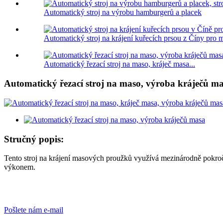
Automatický stroj na výrobu hamburgerů a placek
Automatický stroj na krájení kuřecích prsou z Číny pro m
Automatický řezací stroj na maso, kráječ masa...
Automatický řezací stroj na maso, výroba kráječů m
Stručný popis:
Tento stroj na krájení masových proužků využívá mezinárodně pokročil
výkonem.
Pošlete nám e-mail