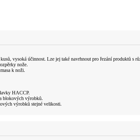
e kusů, vysoká účinnost. Lze jej také navrhnout pro řezání produktů s 
rozpěrky nože.
 masa k noži.
žadavky HACCP.
 a blokových výrobků.
ových výrobků stejné velikosti.