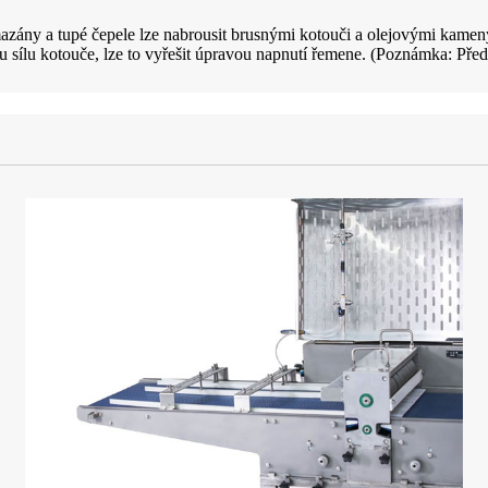
azány a tupé čepele lze nabrousit brusnými kotouči a olejovými kamen
sílu kotouče, lze to vyřešit úpravou napnutí řemene. (Poznámka: Pře