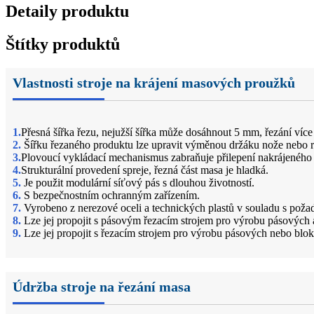
Detaily produktu
Štítky produktů
Vlastnosti stroje na krájení masových proužků
1.
Přesná šířka řezu, nejužší šířka může dosáhnout 5 mm, řezání víc
2.
Šířku řezaného produktu lze upravit výměnou držáku nože nebo 
3.
Plovoucí vykládací mechanismus zabraňuje přilepení nakrájeného
4.
Strukturální provedení spreje, řezná část masa je hladká.
5.
Je použit modulární síťový pás s dlouhou životností.
6.
S bezpečnostním ochranným zařízením.
7.
Vyrobeno z nerezové oceli a technických plastů v souladu s po
8.
Lze jej propojit s pásovým řezacím strojem pro výrobu pásových
9.
Lze jej propojit s řezacím strojem pro výrobu pásových nebo blok
Údržba stroje na řezání masa