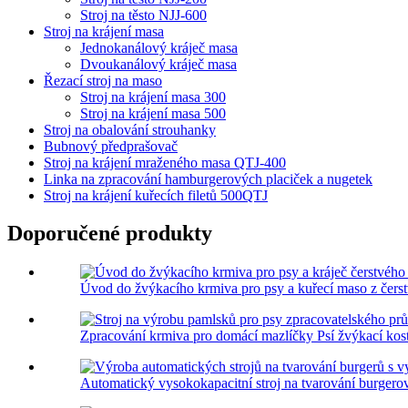
Stroj na těsto NJJ-600
Stroj na krájení masa
Jednokanálový kráječ masa
Dvoukanálový kráječ masa
Řezací stroj na maso
Stroj na krájení masa 300
Stroj na krájení masa 500
Stroj na obalování strouhanky
Bubnový předprašovač
Stroj na krájení mraženého masa QTJ-400
Linka na zpracování hamburgerových placiček a nugetek
Stroj na krájení kuřecích filetů 500QTJ
Doporučené produkty
Úvod do žvýkacího krmiva pro psy a kuřecí maso z čerst
Zpracování krmiva pro domácí mazlíčky Psí žvýkací kost 
Automatický vysokokapacitní stroj na tvarování burgerov