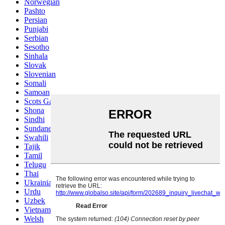
Norwegian
Pashto
Persian
Punjabi
Serbian
Sesotho
Sinhala
Slovak
Slovenian
Somali
Samoan
Scots Gaelic
Shona
Sindhi
Sundanese
Swahili
Tajik
Tamil
Telugu
Thai
Ukrainian
Urdu
Uzbek
Vietnamese
Welsh