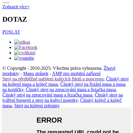
......
Zobrazit více+
DOTAZ
POSLAT
© Copyright - 2010-2025: Všechna práva vyhrazena.
Žhavé
produkty
-
Mapa stránek
-
AMP pro mobilní zařízení
Stroj na předběžné nabíjení kuřecích filetů a popcornu
,
Čínský stroj
na krájení masa a kráječ masa
,
Čínský stroj na řezání masa a masa
na kostičky
,
Čínský stroj na zpracování masa a řezačka masa
,
Čínský stroj na zpracování masa a řezačka masa
,
Čínský stroj na
tváření burgerů a stroj na kuřecí nugetky
,
Čínský kráječ a kráječ
masa
,
Stroj na krájení zeleniny