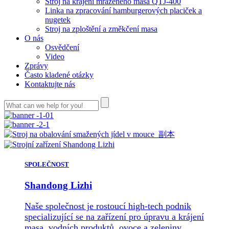
Stroj na krájení mraženého masa QTJ-400
Linka na zpracování hamburgerových placiček a
nugetek
Stroj na zploštění a změkčení masa
O nás
Osvědčení
Video
Zprávy
Často kladené otázky
Kontaktujte nás
SPOLEČNOST
Shandong Lizhi
Naše společnost je rostoucí high-tech podnik
specializující se na zařízení pro úpravu a krájení
masa, vodních produktů, ovoce a zeleniny.