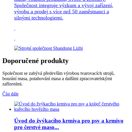
Společnost integruje výzkum a vývoj zařízení,
výrobu a prodej s více než 50 zaměstnanci a
silnými technologiemi.
Doporučené produkty
Společnost se zabývá především výrobou tvarovacích strojů,
bourání masa, potahování masa a dalšími zpracovatelskými
zařízeními.
Číst dále
Úvod do žvýkacího krmiva pro psy a krmivo
pro čerstvé maso...