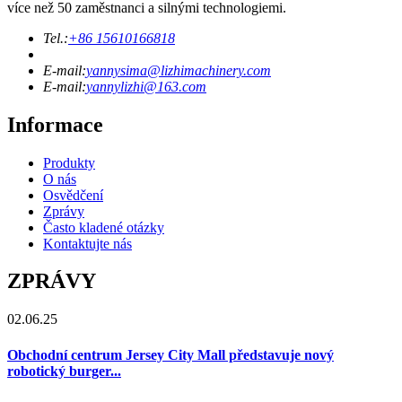
více než 50 zaměstnanci a silnými technologiemi.
Tel.:
+86 15610166818
E-mail:
yannysima@lizhimachinery.com
E-mail:
yannylizhi@163.com
Informace
Produkty
O nás
Osvědčení
Zprávy
Často kladené otázky
Kontaktujte nás
ZPRÁVY
02.06.25
Obchodní centrum Jersey City Mall představuje nový
robotický burger...