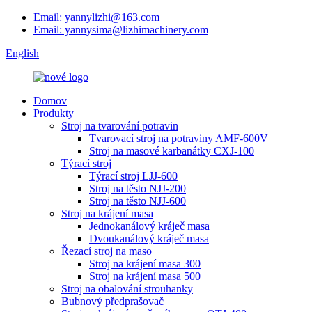
Email: yannylizhi@163.com
Email: yannysima@lizhimachinery.com
English
Domov
Produkty
Stroj na tvarování potravin
Tvarovací stroj na potraviny AMF-600V
Stroj na masové karbanátky CXJ-100
Týrací stroj
Týrací stroj LJJ-600
Stroj na těsto NJJ-200
Stroj na těsto NJJ-600
Stroj na krájení masa
Jednokanálový kráječ masa
Dvoukanálový kráječ masa
Řezací stroj na maso
Stroj na krájení masa 300
Stroj na krájení masa 500
Stroj na obalování strouhanky
Bubnový předprašovač