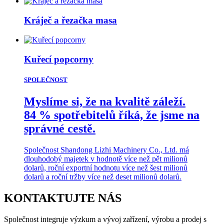
Kráječ a řezačka masa
Kuřecí popcorny
SPOLEČNOST
Myslíme si, že na kvalitě záleží.
84 % spotřebitelů říká, že jsme na
správné cestě.
Společnost Shandong Lizhi Machinery Co., Ltd. má
dlouhodobý majetek v hodnotě více než pět milionů
dolarů, roční exportní hodnotu více než šest milionů
dolarů a roční tržby více než deset milionů dolarů.
KONTAKTUJTE NÁS
Společnost integruje výzkum a vývoj zařízení, výrobu a prodej s