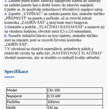
3.
Zasuňte jeden konec zástrčky napájecího kabelu do zásuvky
na zadním panelu šasi a druhý konec do zásuvky napájení.
Ujistěte se, že používáte jednofázový třívodičový napájecí zdroj.
4.
Zapněte „VYPÍNAČ“ na zadním panelu šasi, stiskněte tlačítko
„PŘEPNUTÍ“ na panelu a počkejte, až se rozsvítí zelená
kontrolka „ZAHŘÍVÁNÍ“ a stroj bude moci fungovat.
5.
Stiskněte a podržte „TLAČÍTKO NASTAVENÍ“ a nastavte jej
na vhodnou hodnotu, obvykle mezi 0,5 a 2,0 sekundami.
6.
Nasaďte indukční hlavici na kryt nádoby, stiskněte tlačítko
start na rukojeti, poté se rozsvítí červená kontrolka
„OHŘÍVÁNÍ“.
7.
V závislosti na různých materiálech, průměrech nádob a
efektivitě výroby by mělo být „NASTAVOVACÍ TLAČÍTKO“
vhodně nastaveno, aby se dosáhlo co nejlepší kvality utěsnění.
Specifikace
Model
CXJ-100
Napájení
r
0,55 kW
Pás
Šířka
100mm
Vážit
145 kg