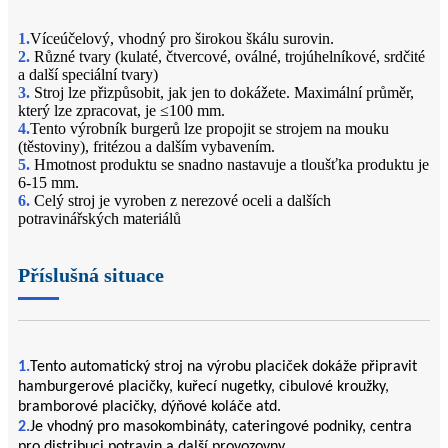
1.
Víceúčelový, vhodný pro širokou škálu surovin.
2.
Různé tvary (kulaté, čtvercové, oválné, trojúhelníkové, srdčité
a další speciální tvary)
3.
Stroj lze přizpůsobit, jak jen to dokážete. Maximální průměr,
který lze zpracovat, je ≤100 mm.
4.
Tento výrobník burgerů lze propojit se strojem na mouku
(těstoviny), fritézou a dalším vybavením.
5.
Hmotnost produktu se snadno nastavuje a tloušťka produktu je
6-15 mm.
6.
Celý stroj je vyroben z nerezové oceli a dalších
potravinářských materiálů
Příslušná situace
1.
Tento automatický stroj na výrobu placiček dokáže připravit
hamburgerové placičky, kuřecí nugetky, cibulové kroužky,
bramborové placičky, dýňové koláče atd.
2.
Je vhodný pro masokombináty, cateringové podniky, centra
pro distribuci potravin a další provozovny.