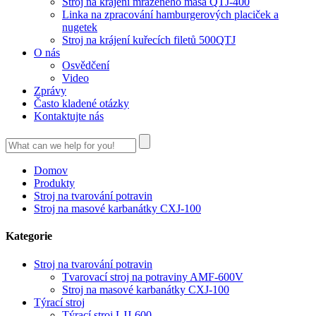
Stroj na krájení mraženého masa QTJ-400
Linka na zpracování hamburgerových placiček a
nugetek
Stroj na krájení kuřecích filetů 500QTJ
O nás
Osvědčení
Video
Zprávy
Často kladené otázky
Kontaktujte nás
Domov
Produkty
Stroj na tvarování potravin
Stroj na masové karbanátky CXJ-100
Kategorie
Stroj na tvarování potravin
Tvarovací stroj na potraviny AMF-600V
Stroj na masové karbanátky CXJ-100
Týrací stroj
Týrací stroj LJJ-600