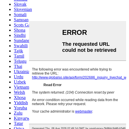
Slovak
Slovenian
Somali
Samoan
Scots Gaelic
Shona
Sindhi
Sundanese
Swahili
Tajik
Tamil
Telugu
Thai
Ukrainian
Urdu
Uzbek
Vietnamese
Welsh
Xhosa
Yiddish
Yoruba
Zulu
Kinyarwanda
Tatar
Oriya