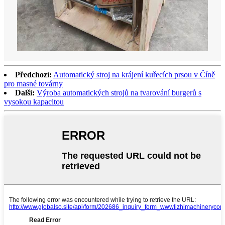
Předchozí:
Automatický stroj na krájení kuřecích prsou v Číně
pro masné továrny
Další:
Výroba automatických strojů na tvarování burgerů s
vysokou kapacitou