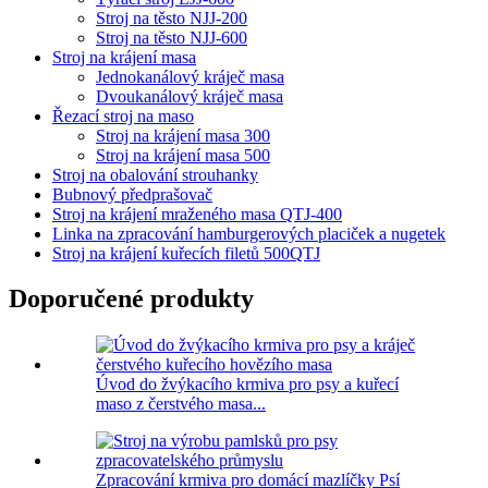
Stroj na těsto NJJ-200
Stroj na těsto NJJ-600
Stroj na krájení masa
Jednokanálový kráječ masa
Dvoukanálový kráječ masa
Řezací stroj na maso
Stroj na krájení masa 300
Stroj na krájení masa 500
Stroj na obalování strouhanky
Bubnový předprašovač
Stroj na krájení mraženého masa QTJ-400
Linka na zpracování hamburgerových placiček a nugetek
Stroj na krájení kuřecích filetů 500QTJ
Doporučené produkty
Úvod do žvýkacího krmiva pro psy a kuřecí
maso z čerstvého masa...
Zpracování krmiva pro domácí mazlíčky Psí