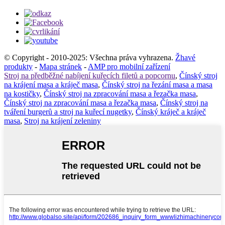
© Copyright - 2010-2025: Všechna práva vyhrazena.
Žhavé
produkty
-
Mapa stránek
-
AMP pro mobilní zařízení
Stroj na předběžné nabíjení kuřecích filetů a popcornu
,
Čínský stroj
na krájení masa a kráječ masa
,
Čínský stroj na řezání masa a masa
na kostičky
,
Čínský stroj na zpracování masa a řezačka masa
,
Čínský stroj na zpracování masa a řezačka masa
,
Čínský stroj na
tváření burgerů a stroj na kuřecí nugetky
,
Čínský kráječ a kráječ
masa
,
Stroj na krájení zeleniny