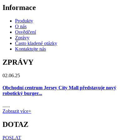
Informace
Produkty
O nás
Osvědčení
Zprávy
Často kladené otázky
Kontaktujte nás
ZPRÁVY
02.06.25
Obchodní centrum Jersey City Mall představuje nový
robotický burger...
......
Zobrazit více+
DOTAZ
POSLAT