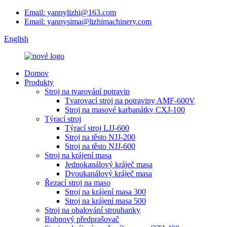
Email: yannylizhi@163.com
Email: yannysima@lizhimachinery.com
English
Domov
Produkty
Stroj na tvarování potravin
Tvarovací stroj na potraviny AMF-600V
Stroj na masové karbanátky CXJ-100
Týrací stroj
Týrací stroj LJJ-600
Stroj na těsto NJJ-200
Stroj na těsto NJJ-600
Stroj na krájení masa
Jednokanálový kráječ masa
Dvoukanálový kráječ masa
Řezací stroj na maso
Stroj na krájení masa 300
Stroj na krájení masa 500
Stroj na obalování strouhanky
Bubnový předprašovač